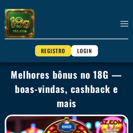
REGISTRO
LOGIN
Melhores bônus no 18G —
boas-vindas, cashback e
mais