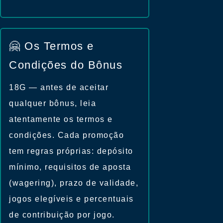
🤗 Os Termos e
Condições do Bônus
18G — antes de aceitar
qualquer bônus, leia
atentamente os termos e
condições. Cada promoção
tem regras próprias: depósito
mínimo, requisitos de aposta
(wagering), prazo de validade,
jogos elegíveis e percentuais
de contribuição por jogo.