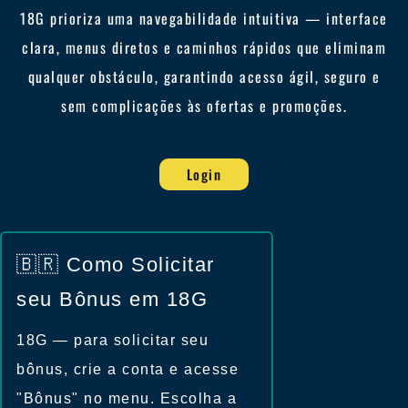
18G prioriza uma navegabilidade intuitiva — interface
clara, menus diretos e caminhos rápidos que eliminam
qualquer obstáculo, garantindo acesso ágil, seguro e
sem complicações às ofertas e promoções.
Login
🇧🇷 Como Solicitar
seu Bônus em 18G
18G — para solicitar seu
bônus, crie a conta e acesse
"Bônus" no menu. Escolha a