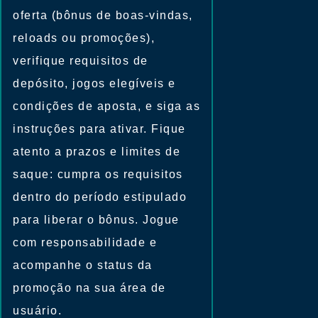
oferta (bônus de boas-vindas,
reloads ou promoções),
verifique requisitos de
depósito, jogos elegíveis e
condições de aposta, e siga as
instruções para ativar. Fique
atento a prazos e limites de
saque: cumpra os requisitos
dentro do período estipulado
para liberar o bônus. Jogue
com responsabilidade e
acompanhe o status da
promoção na sua área de
usuário.