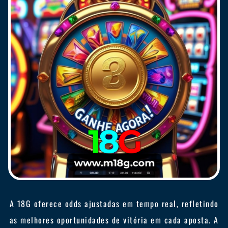
A 18G oferece odds ajustadas em tempo real, refletindo
as melhores oportunidades de vitória em cada aposta. A