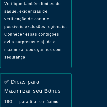
Verifique também limites de
saque, exigências de
verificação de conta e
possíveis exclusões regionais.
Conhecer essas condições
evita surpresas e ajuda a
maximizar seus ganhos com
segurança.
✅ Dicas para
Maximizar seu Bônus
18G — para tirar o máximo